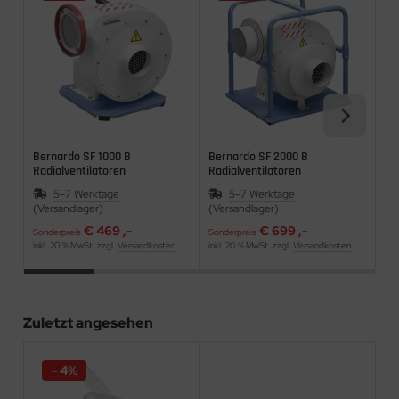
Bernardo SF 1000 B
Bernardo SF 2000 B
Be
Radialventilatoren
Radialventilatoren
Ra
5–7 Werktage
5–7 Werktage
(Versandlager)
(Versandlager)
(Ve
€ 469 ,-
€ 699 ,-
Sonderpreis
Sonderpreis
Son
inkl. 20 % MwSt. zzgl.
Versandkosten
inkl. 20 % MwSt. zzgl.
Versandkosten
ink
Zuletzt angesehen
- 4%