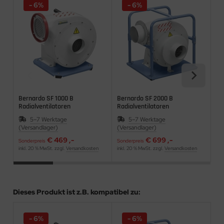
- 6%
- 6%
Bernardo SF 1000 B
Bernardo SF 2000 B
Be
Radialventilatoren
Radialventilatoren
Ra
5–7 Werktage
5–7 Werktage
(Versandlager)
(Versandlager)
(Ve
€ 469 ,-
€ 699 ,-
Sonderpreis
Sonderpreis
Son
inkl. 20 % MwSt. zzgl.
Versandkosten
inkl. 20 % MwSt. zzgl.
Versandkosten
ink
Dieses Produkt ist z.B. kompatibel zu:
- 6%
- 6%