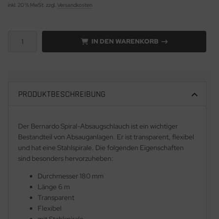
inkl. 20 % MwSt. zzgl.
Versandkosten
IN DEN WARENKORB
PRODUKTBESCHREIBUNG
Der Bernardo Spiral-Absaugschlauch ist ein wichtiger
Bestandteil von Absauganlagen. Er ist transparent, flexibel
und hat eine Stahlspirale. Die folgenden Eigenschaften
sind besonders hervorzuheben:
Durchmesser 180 mm
Länge 6 m
Transparent
Flexibel