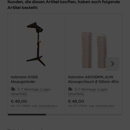
Kunden, die diesen Artikel kauften, haben auch folgende
Artikel bestellt:
Holzmann S100D
Holzmann ABS100MM_4LFM
Sil
Absaugständer
Absaugschlauch Ø 100mm 4lfm
10
5–7 Werktage (Lager:
5–7 Werktage (Lager:
Ulmerfeld)
Ulmerfeld)
Ulm
€ 49,00
€ 49,00
€ 
inkl. 20 % MwSt. zzgl.
Versandkosten
inkl. 20 % MwSt. zzgl.
Versandkosten
ink