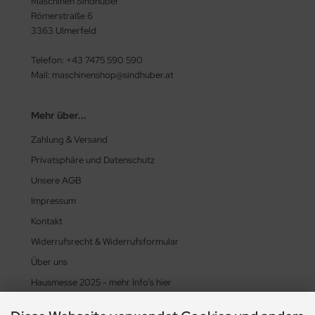
Maschinen Sindhuber
Römerstraße 6
3363 Ulmerfeld
Telefon: +43 7475 590 590
Mail: maschinenshop@sindhuber.at
Mehr über...
Zahlung & Versand
Privatsphäre und Datenschutz
Unsere AGB
Impressum
Kontakt
Widerrufsrecht & Widerrufsformular
Über uns
Hausmesse 2025 - mehr Info's hier
Cookie Einstellungen